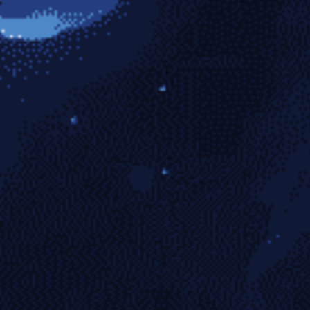
上一篇：
哈格里夫斯称拉门斯为曼联夏窗最…
精选推荐