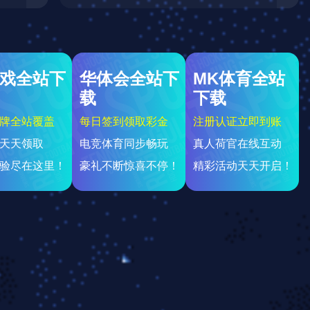
些分析，我们可以更好地理解现代足球教练
破口。
的比赛节奏和对手策略。斯卢茨基表示，作
行战术上的创新。不仅要考虑自己的球队特
的工作负担。
越依赖于数据驱动决策。教练们需要解读大
基强调，这种对新技术、新理念的掌握，让
的疲惫与焦虑。
应对新的战术潮流。他开始尝试引入一些新
着他需要花费更多精力来训练球员，使他们