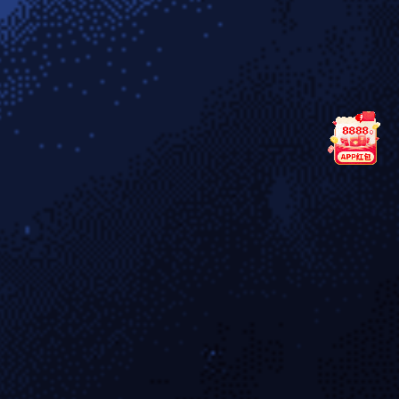
。这种状态不仅影响了他的判断力，也间接
训练，以改善自身情绪。同时，他还积极寻
节能力。这些方式使他逐渐找回了自信，并
刻保持冷静，从而做出正确决策。因此，无
理素质都是每位优秀教练不可或缺的一部
问题可谓层出不穷。从战术创新到球员管
个方面都暴露了现代足球教学过程中的巨大
业技能，更是对其综合素质的一次全面检