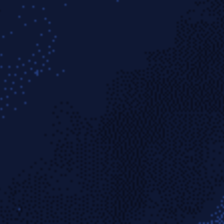
前面临的一大挑战。在职业足球中，每个球
的和谐与配合，对于教练来说是个不小的考
的球员往往会产生不同想法，这就需要他具
场机会甚至主力位置的问题也愈加突出。斯
够上场时间的球员，也可能会产生怨言，这
正，同时又要保持团队士气。
如定期举行团队建设活动，加强队内沟通。
全消除压力。因此，对于每位教练而言，在
。