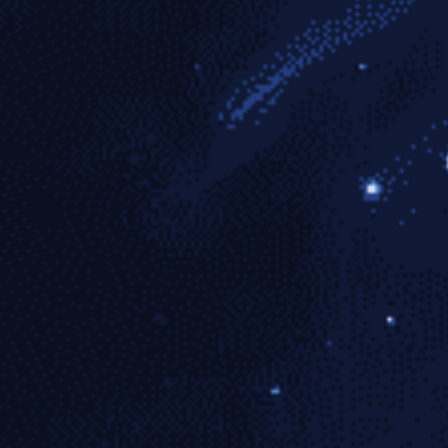
斯卢茨基坦言当前执教生涯
面临前所未有的挑战与困难