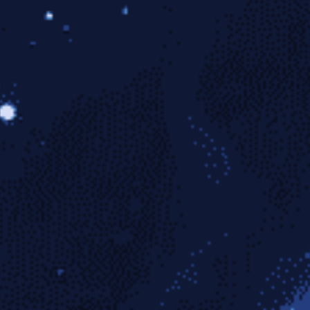
现代足球不仅仅是场上的较量，还受到经济、政
说，各种外部环境的不确定性无疑增加了他工作
他可能面临预算削减或人员流动等问题，而这些
此外，在许多情况下，媒体对球队表现及其背后
舆论常常会放大某些失误，使得原本正常发展的
利，都可能引发来自各方的不满声浪，让教练身
因此，斯卢茨基意识到，需要制定应急预案以应
保信息透明，从而减轻来自外部压力带来的影响
要素质之一。
4、个人心理承受能力
作为一名成功教练，不仅需要具备专业知识，还
长时间高压工作后，斯卢茨基坦言自己也出现了