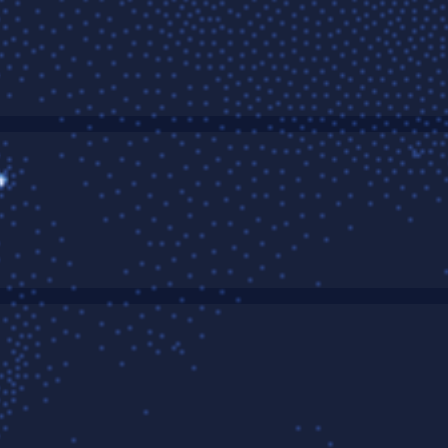
专业数据、高清视频，
半岛在线登录官网APP
与网页版为您提供
APP下载
网页版入口
斯卢茨基，作为一名知名的足球教练，近年来在
最新采访中，他坦言当前的执教环境比以往任何
面深入探讨斯卢茨基所面临的挑战，包括战术创