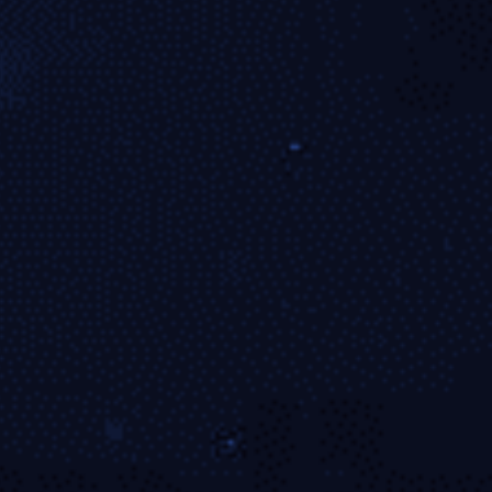
艰
不定，伴随着超级球星的...
核
，以及在巴西国家队中的...
人
诺·费尔南德斯）对前队长...
远
受瞩目。然而在与坦桑尼...