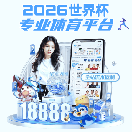
注册入口
半岛在线登录官网
——