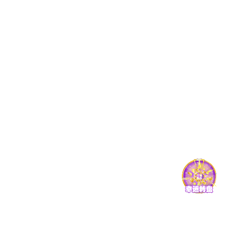
上发挥最大的潜能，为团队贡献力量。
此外，坚持球队目标还体现在日常训练中。在日复一
日、年复一年地努力下，队员们逐渐形成默契，相互
之间建立起深厚信任。这种信任感不仅增强了团队凝
聚力，也提升了整体战斗力，为最终实现目标打下坚
实基础。
3、团队凝聚力的重要性
一个成功团队背后离不开强大的凝聚力。在高水平竞
技体育中，各种因素都会影响到球员之间的人际关
系，包括薪资、上场时间等。而卡里克深知，要想达
到最佳状态，仅仅依靠技术是不够的，更要让每位成
员都感受到归属感。