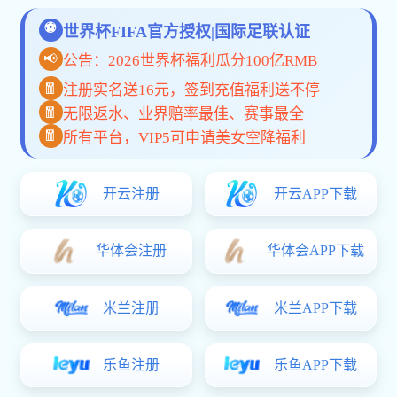
比赛数据从这里开始
覆盖实时赛事、专业数据、高清视频，
半岛在线
登录官网APP
与网页版为您提供便捷的体育服
务。
APP下载
网页版入口
首页
/
体育报道
/ 正文
2026-06-27 16:59
65 次阅读