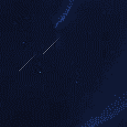
瓦尔迪提前告别意甲生涯计
划重返英超赛场追逐新挑战