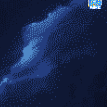
增长的竞争压力。随着年龄增长，他需要更
繁密集赛事。
，这要求瓦尔迪快速调整自身适应能力，从
种变化可能会对他的发挥产生影响，因此需
题。他需要重新获得球迷们的认可，同时还
。如何处理好这些心理负担，将直接关系到
而言将是一场全方位考验。
整个足球生态产生深远影响。从某种意义上
追求。这种勇气与决心鼓舞着年轻球员去探