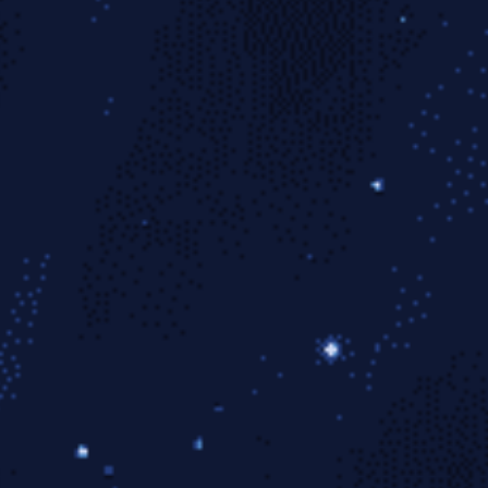
2、重返英超的动机
对于瓦尔迪来说，重返英超并不是单纯为了回归
并实现更高目标。英超作为世界上竞争最激烈、
机会，也能进一步提升他的竞技状态。
与此同时，英超联赛拥有庞大的全球观众基础和
一。他希望能够借此回归提升自己的知名度，并
外，与昔日队友和老对手再度交锋，也是让他充
当然，重新融入英超也意味着需要面对更大压力
说，这些挑战正是激励其不断向前的重要动力。
阶段。
3、可能面临的新挑战
虽然重返英超充满诱惑，但这一过程中不可避免