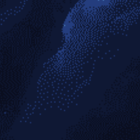
同时，此次转会或将引发其他球员纷纷效仿，使
的联赛，去追寻更具挑战性的道路。这种趋势有
全球足球市场之间相互学习与交流，提高整体水平
此外，对于俱乐部而言，引入像瓦尔迪这样经验
队文化，提高士气并增强凝聚力。因此，他此次
于实现更多战略目标.
总结：
综上所述，瓦尔迪提前告别意甲生涯并计划重返
更提醒我们关注运动员背后的成长故事及内心挣
未来，无疑为很多人提供了启示.
未来，我们期待看到一个全新的瓦尔迪在熟悉但