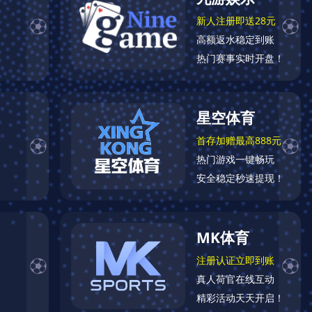
便捷的体育服务。
2026-06-21 15:07
50 次阅读
重返英超赛场，追逐新的挑战。这一消息引
人瞩目，但他似乎对英超的热爱使得他做出
探讨这一事件，包括瓦尔迪在意甲的成就与