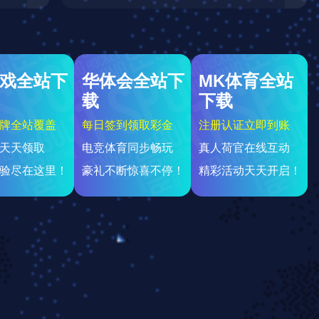
以及对足球事业的深远影响。这不仅是瓦尔
界的一次重要信号。
联赛的节奏。他凭借出色的速度和敏锐的进
中，他不仅为球队贡献了大量进球，还多次
现让他赢得了球迷和媒体的一致好评。
，其中包括在国内联赛中的高排名，以及在
了自己的价值，更通过团队合作提升了整体
结束他的意甲之旅。这一决定令许多人感到
识。他希望能在新的环境中继续证明自己，