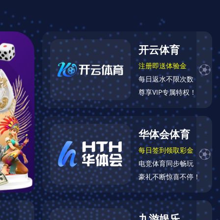
注册入口
里开始