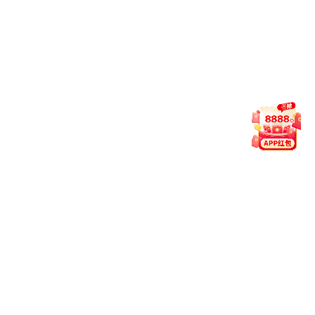
如果活塞能够成功留住杜伦，其对于整个球队未来发
展将产生深远影响。一方面，他作为核心球员，将承
担起更多责任，引领年轻一代共同成长；另一方面，
也会吸引其他优秀球员前来加盟，共同追求更大的荣
誉和成绩。
另外，与顶级新星长期合作，可以加速整个团队磨
合，提高战术执行效率。这样不仅有助于短期内提升
战绩，更能培养出一种团结协作氛围，以促进长期可
持续发展。同时，也有利于培养更多本土人才，实现
“自给自足”的良性循环模式，为俱乐部注入源源不断
的新鲜血液。
总之，通过这一系列决策与布局，底特律活塞正在朝
着成为一支具有竞争实力与影响力的新兴劲旅迈进，