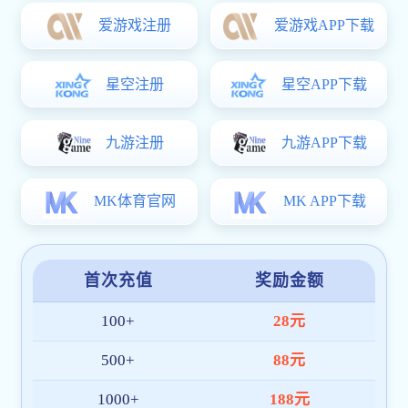
邓卓翔谈球队困境对球员心理影响强调享
受比赛的重要性
本文围绕邓卓翔对球队困境所带来的心理影响进行深
入探讨，强调享受比赛的重要性。文章将从四个方面
展开分析：首先，球队困境对球员心理的直接影响，
其次，如何调整心态以应对压力，再者，享受比赛的
意义，以及最后总结在逆境中成长的重要性。通过邓
卓翔的见解，我们可以更加清晰地理解运动员在面临
困难时所需具备的心理素质和心态调整方式，以更好
地适应竞技体育的挑战。
1、球队困境对球员心理影响