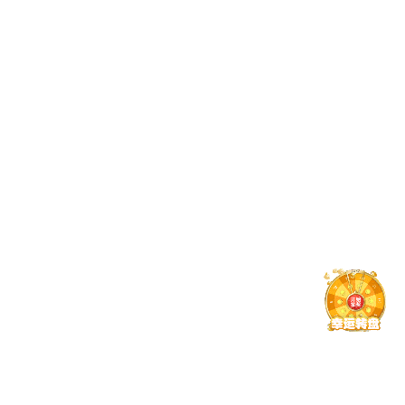
发挥水平。
再者，与教练沟通也是非常重要的一环。在遇到困难
时，及时与教练交流自己的想法和感受，有助于寻找
解决方案。邓卓翔常常鼓励队员主动表达内心的不
安，这样才能够更好地找到适合自己的调整策略，从
而缓解心理压力。
3、享受比赛的重要意义
邓卓翔特别强调享受比赛的重要性。他认为，无论处
于何种状态，保持热爱与激情是最根本的事情。“享受
每一场比赛，就算结果不好，也能收获快乐。”这句话
体现了他对于体育精神深刻的理解。当运动员把注意
力集中在享受过程而非结果上时，他们往往能发挥出