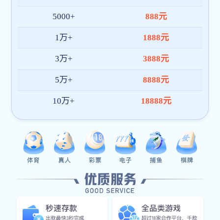
当一支球队陷入困境时，球员们往往会感受到巨大的
心理压力。这种压力可能来自于外界的期望、媒体的
关注以及自身对胜利的渴望。在这样的情况下，球员
容易产生焦虑情绪，对比赛表现产生负面影响。邓卓
翔指出，这种情况并不少见，尤其是在关键比赛期
间，更容易让球员感到不安。
此外，失败的阴影也会笼罩着整个团队。当球队连续
遭遇失利时，士气低落是不可避免的现象。这不仅影
响了球员们之间的信任感，还可能导致战术执行上的
混乱。邓卓翔强调，在这个阶段，教练组和队友之间
相互支持显得尤为重要，帮助彼此建立起信心。
最后，他提到个人与团队之间关系的重要性。每位球
员都需要意识到，即使在逆境中，每个人依然有责任